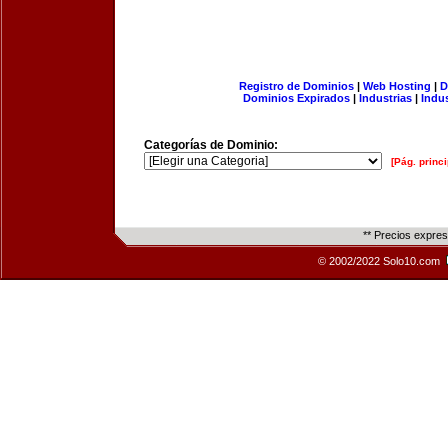
Registro de Dominios
|
Web Hosting
|
D
Dominios Expirados
|
Industrias
|
Indu
Categorías de Dominio:
[Pág. princi
** Precios expre
© 2002/2022 Solo10.com