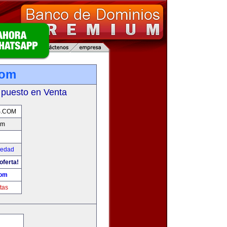
com
 puesto en Venta
S.COM
om
iedad
oferta!
com
tas