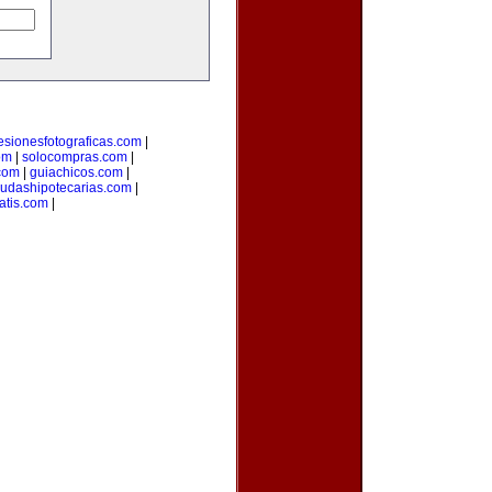
esionesfotograficas.com
|
om
|
solocompras.com
|
com
|
guiachicos.com
|
udashipotecarias.com
|
atis.com
|