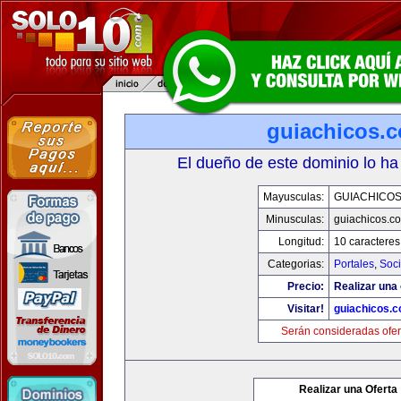
guiachicos.
El dueño de este dominio lo ha
Mayusculas:
GUIACHICO
Minusculas:
guiachicos.c
Longitud:
10 caracteres
Categorias:
Portales
,
Soc
Precio:
Realizar una 
Visitar!
guiachicos.
Serán consideradas ofer
Realizar una Oferta