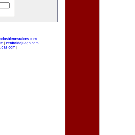
nciosbienesraices.com
|
om
|
centraldejuego.com
|
aldas.com
|