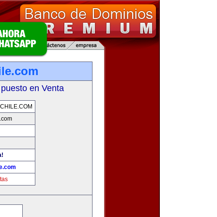
ile.com
 puesto en Venta
CHILE.COM
e.com
a!
le.com
tas