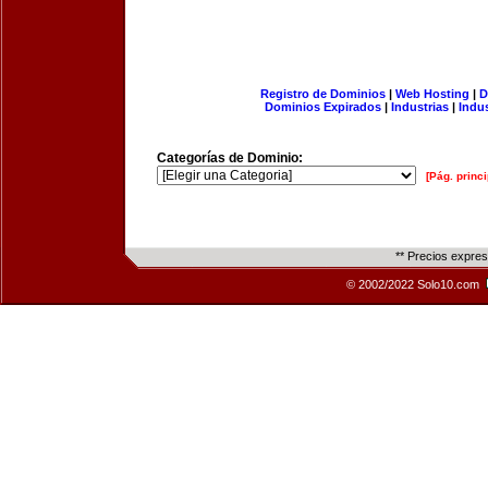
Registro de Dominios
|
Web Hosting
|
D
Dominios Expirados
|
Industrias
|
Indu
Categorías de Dominio:
[Pág. princi
** Precios expre
© 2002/2022 Solo10.com