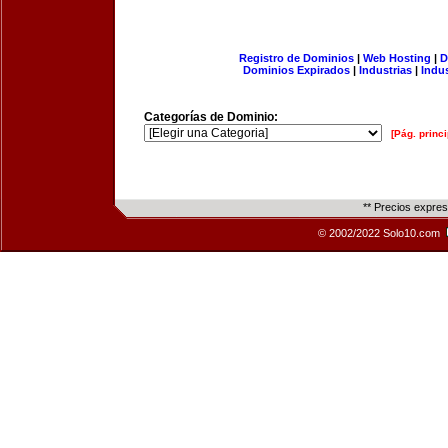
Registro de Dominios
|
Web Hosting
|
D
Dominios Expirados
|
Industrias
|
Indu
Categorías de Dominio:
[Pág. princi
** Precios expre
© 2002/2022 Solo10.com