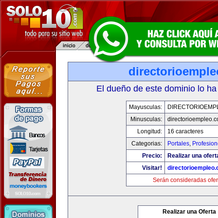
directorioempl
El dueño de este dominio lo ha
Mayusculas:
DIRECTORIOEMP
Minusculas:
directorioempleo.
Longitud:
16 caracteres
Categorias:
Portales
,
Profesio
Precio:
Realizar una ofert
Visitar!
directorioempleo
Serán consideradas ofer
Realizar una Oferta