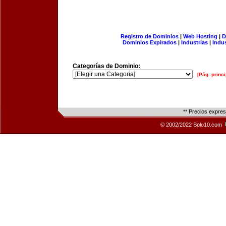
Registro de Dominios
|
Web Hosting
|
D
Dominios Expirados
|
Industrias
|
Indu
Categorías de Dominio:
[Pág. princi
** Precios expre
© 2002/2022 Solo10.com