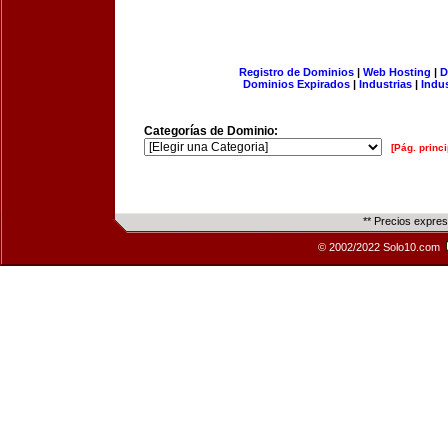
Registro de Dominios
|
Web Hosting
|
D
Dominios Expirados
|
Industrias
|
Indu
Categorías de Dominio:
[Pág. princi
** Precios expre
© 2002/2022 Solo10.com