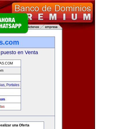
as.com
 puesto en Venta
AS.COM
om
ias
,
Portales
com
tas
ealizar una Oferta