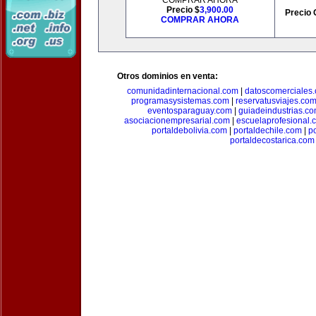
COMPRAR AHORA
Precio $
3,900.00
Precio 
COMPRAR AHORA
Otros dominios en venta:
comunidadinternacional.com
|
datoscomerciales
programasysistemas.com
|
reservatusviajes.co
eventosparaguay.com
|
guiadeindustrias.c
asociacionempresarial.com
|
escuelaprofesional.
portaldebolivia.com
|
portaldechile.com
|
p
portaldecostarica.com