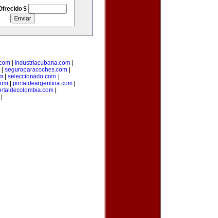
Ofrecido $
.com
|
industriacubana.com
|
m
|
seguroparacoches.com
|
om
|
seleccionado.com
|
com
|
portaldeargentina.com
|
ortaldecolombia.com
|
|